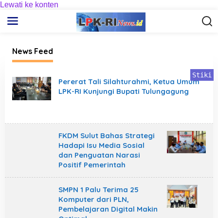
Lewati ke konten
News Feed
L
Stiki
p
Pererat Tali Silahturahmi, Ketua Umum
k
LPK-RI Kunjungi Bupati Tulungagung
r
i
n
e
w
s
FKDM Sulut Bahas Strategi
.
Hadapi Isu Media Sosial
i
dan Penguatan Narasi
d
Positif Pemerintah
SMPN 1 Palu Terima 25
Komputer dari PLN,
Pembelajaran Digital Makin