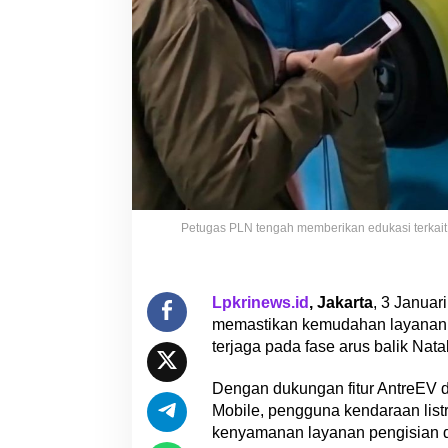
a
t
a
r
u
P
e
n
g
g
u
Petugas PLN tengah memberikan edukasi terkait 
n
a
K
e
Lpkrinews.id
, Jakarta
, 3 Januar
n
memastikan kemudahan layanan pe
d
terjaga pada fase arus balik Nat
a
r
Dengan dukungan fitur AntreEV d
a
Mobile, pengguna kendaraan list
a
kenyamanan layanan pengisian d
n