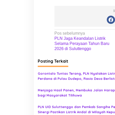
I
N
Pos sebelumnya
PLN Jaga Keandalan Listrik
a
Selama Perayaan Tahun Baru
v
2026 di Suluttenggo
i
Posting Terkait
g
a
Gorontalo Tuntas Terang, PLN Nyalakan Listr
s
Perdana di Pulau Dudepo, Rasio Desa Berlist
i
Provinsi Gorontalo Capai 100 Persen
p
Menjaga Hasil Panen, Membuka Jalan Hara
bagi Masyarakat Tilihuwa
o
s
PLN UID Suluttenggo dan Pemkab Sangihe P
Sinergi Pastikan Listrik Andal di Wilayah Kep