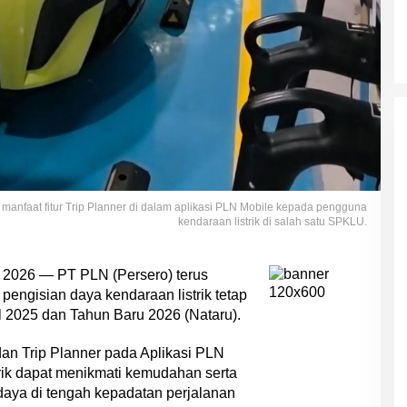
manfaat fitur Trip Planner di dalam aplikasi PLN Mobile kepada pengguna
kendaraan listrik di salah satu SPKLU.
i 2026 — PT PLN (Persero) terus
ngisian daya kendaraan listrik tetap
al 2025 dan Tahun Baru 2026 (Nataru).
an Trip Planner pada Aplikasi PLN
rik dapat menikmati kemudahan serta
aya di tengah kepadatan perjalanan