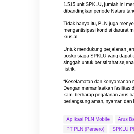
1.515 unit SPKLU, jumlah ini meni
dibandingkan periode Nataru ta
Tidak hanya itu, PLN juga menye
mengantisipasi kondisi darurat m
krusial.
Untuk mendukung perjalanan jar
posko siaga SPKLU yang dapat di
singgah untuk beristirahat seje
listrik.
“Keselamatan dan kenyamanan ma
Dengan memanfaatkan fasilitas 
kami berharap perjalanan arus ba
berlangsung aman, nyaman dan l
Aplikasi PLN Mobile
Arus Ba
PT PLN (Persero)
SPKLU P