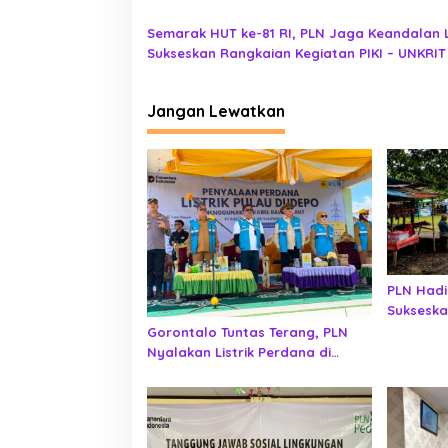
Semarak HUT ke-81 RI, PLN Jaga Keandalan Li
Sukseskan Rangkaian Kegiatan PIKI – UNKRIT 
Tentena
Jangan Lewatkan
PLN Hadir
Suksesk
Oikumene
Gorontalo Tuntas Terang, PLN
Nyalakan Listrik Perdana di
Pulau Dudepo, Rasio Desa
Berlistrik Provinsi Gorontalo
Capai 100 Persen