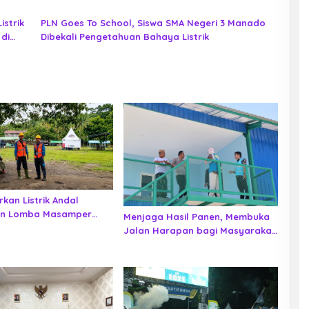
strik
PLN Goes To School, Siswa SMA Negeri 3 Manado
di
Dibekali Pengetahuan Bahaya Listrik
kan Listrik Andal
an Lomba Masamper
Menjaga Hasil Panen, Membuka
 Bermazmur di Sangihe
Jalan Harapan bagi Masyarakat
Tilihuwa