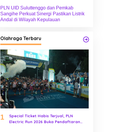
PLN UID Suluttenggo dan Pemkab
Sangihe Perkuat Sinergi Pastikan Listrik
Andal di Wilayah Kepulauan
Olahraga Terbaru
1
Special Ticket Habis Terjual, PLN
Electric Run 2026 Buka Pendaftaran
Early Bird