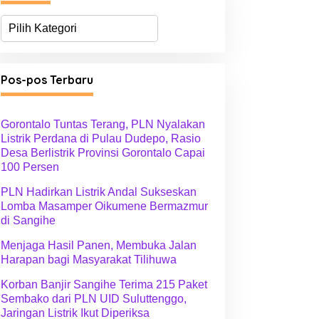
K
a
t
e
g
Pos-pos Terbaru
o
r
i
Gorontalo Tuntas Terang, PLN Nyalakan
Listrik Perdana di Pulau Dudepo, Rasio
Desa Berlistrik Provinsi Gorontalo Capai
100 Persen
PLN Hadirkan Listrik Andal Sukseskan
Lomba Masamper Oikumene Bermazmur
di Sangihe
Menjaga Hasil Panen, Membuka Jalan
Harapan bagi Masyarakat Tilihuwa
Korban Banjir Sangihe Terima 215 Paket
Sembako dari PLN UID Suluttenggo,
Jaringan Listrik Ikut Diperiksa