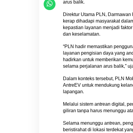
L
arus balik.
i
s
Direktur Utama PLN, Darmawan P
t
kerap dihadapi masyarakat dalam
r
kepastian layanan menjadi fakt
i
dan keselamatan.
k
“PLN hadir memastikan pengguna
layanan pengisian daya yang and
hadirkan untuk memberikan kem
selama perjalanan arus balik,” u
Dalam konteks tersebut, PLN Mobi
AntreEV untuk mendukung kelanc
lapangan.
Melalui sistem antrean digital,
giliran tanpa harus menunggu at
Selama menunggu antrean, penggu
beristirahat di lokasi terdekat y