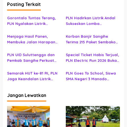
Posting Terkait
a
s
Gorontalo Tuntas Terang,
PLN Hadirkan Listrik Andal
i
PLN Nyalakan Listrik
Sukseskan Lomba
p
Perdana di Pulau Dudepo,
Masamper Oikumene
Rasio Desa Berlistrik
Bermazmur di Sangihe
o
Menjaga Hasil Panen,
Korban Banjir Sangihe
Provinsi Gorontalo Capai
Membuka Jalan Harapan
Terima 215 Paket Sembako
s
100 Persen
bagi Masyarakat Tilihuwa
dari PLN UID Suluttenggo,
Jaringan Listrik Ikut
PLN UID Suluttenggo dan
Special Ticket Habis Terjual,
Diperiksa
Pemkab Sangihe Perkuat
PLN Electric Run 2026 Buka
Sinergi Pastikan Listrik Andal
Pendaftaran Early Bird
di Wilayah Kepulauan
Semarak HUT ke-81 RI, PLN
PLN Goes To School, Siswa
Jaga Keandalan Listrik
SMA Negeri 3 Manado
Sukseskan Rangkaian
Dibekali Pengetahuan
Kegiatan PIKI – UNKRIT di
Bahaya Listrik
Jangan Lewatkan
Tentena