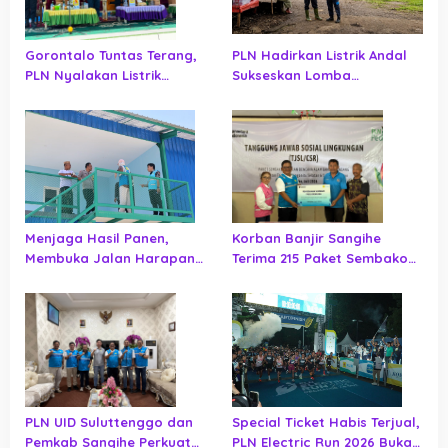
Gorontalo Tuntas Terang,
PLN Hadirkan Listrik Andal
PLN Nyalakan Listrik
Sukseskan Lomba
Perdana di Pulau Dudepo,
Masamper Oikumene
Rasio Desa Berlistrik
Bermazmur di Sangihe
Provinsi Gorontalo Capai
100 Persen
Menjaga Hasil Panen,
Korban Banjir Sangihe
Membuka Jalan Harapan
Terima 215 Paket Sembako
bagi Masyarakat Tilihuwa
dari PLN UID Suluttenggo,
Jaringan Listrik Ikut
Diperiksa
PLN UID Suluttenggo dan
Special Ticket Habis Terjual,
Pemkab Sangihe Perkuat
PLN Electric Run 2026 Buka