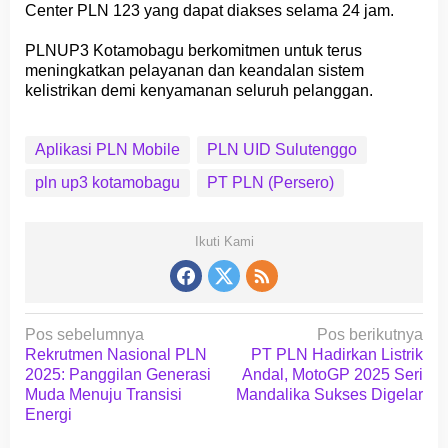
Center PLN 123 yang dapat diakses selama 24 jam.
PLNUP3 Kotamobagu berkomitmen untuk terus
meningkatkan pelayanan dan keandalan sistem
kelistrikan demi kenyamanan seluruh pelanggan.
Aplikasi PLN Mobile
PLN UID Sulutenggo
pln up3 kotamobagu
PT PLN (Persero)
Ikuti Kami
N
Pos sebelumnya
Pos berikutnya
a
Rekrutmen Nasional PLN
PT PLN Hadirkan Listrik
2025: Panggilan Generasi
Andal, MotoGP 2025 Seri
v
Muda Menuju Transisi
Mandalika Sukses Digelar
i
Energi
g