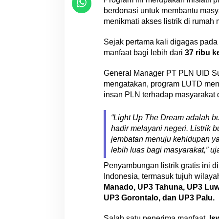
t
berdonasi untuk membantu masy
r
menikmati akses listrik di rumah
i
k
Sejak pertama kali digagas pad
G
manfaat bagi lebih dari
37 ribu k
r
a
General Manager PT PLN UID S
t
mengatakan, program LUTD menja
i
s
insan PLN terhadap masyarakat di
u
n
“Light Up The Dream adalah bu
t
hadir melayani negeri. Listrik
u
jembatan menuju kehidupan ya
k
lebih luas bagi masyarakat,” u
1
6
Penyambungan listrik gratis ini d
5
Indonesia, termasuk tujuh wilay
K
Manado, UP3 Tahuna, UP3 Luwu
e
UP3 Gorontalo, dan UP3 Palu.
l
u
Salah satu penerima manfaat,
Is