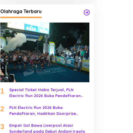
Olahraga Terbaru
1
Special Ticket Habis Terjual, PLN
Electric Run 2026 Buka Pendaftaran
Early Bird
2
PLN Electric Run 2026 Buka
Pendaftaran, Hadirkan Doorprize
Kendaraan Listrik
3
Empat Gol Bawa Liverpool Atasi
Sunderland pada Debut Andoni Iraola