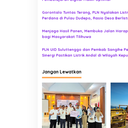
i
p
Gorontalo Tuntas Terang, PLN Nyalakan Listr
o
Perdana di Pulau Dudepo, Rasio Desa Berlist
s
Provinsi Gorontalo Capai 100 Persen
Menjaga Hasil Panen, Membuka Jalan Hara
bagi Masyarakat Tilihuwa
PLN UID Suluttenggo dan Pemkab Sangihe P
Sinergi Pastikan Listrik Andal di Wilayah Kep
Jangan Lewatkan