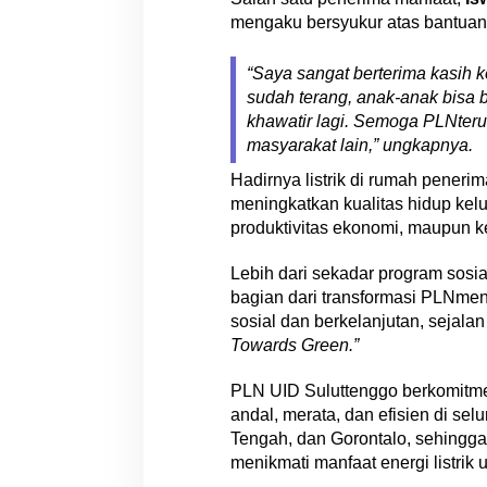
a
mengaku bersyukur atas bantuan 
r
g
a
“Saya sangat berterima kasih
P
sudah terang, anak-anak bisa b
r
khawatir lagi. Semoga PLNteru
a
masyarakat lain,” ungkapnya.
-
S
Hadirnya listrik di rumah peneri
e
meningkatkan kualitas hidup kelua
j
produktivitas ekonomi, maupun 
a
h
Lebih dari sekadar program sosia
t
bagian dari transformasi PLNme
e
sosial dan berkelanjutan, sejal
r
Towards Green.”
a
L
PLN UID Suluttenggo berkomitme
e
andal, merata, dan efisien di se
w
Tengah, dan Gorontalo, sehingga
a
t
menikmati manfaat energi listrik 
P