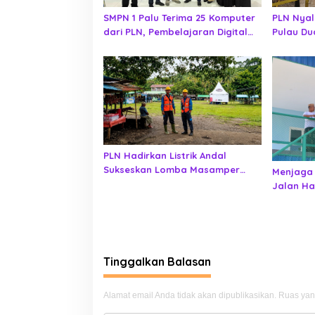
SMPN 1 Palu Terima 25 Komputer
PLN Nyal
dari PLN, Pembelajaran Digital
Pulau Du
Makin Optimal
Persen Ra
Provinsi
PLN Hadirkan Listrik Andal
Sukseskan Lomba Masamper
Menjaga 
Oikumene Bermazmur di Sangihe
Jalan Ha
Tilihuwa
Tinggalkan Balasan
Alamat email Anda tidak akan dipublikasikan.
Ruas yan