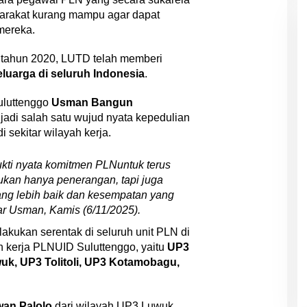
arakat kurang mampu agar dapat
 mereka.
a tahun 2020, LUTD telah memberi
eluarga di seluruh Indonesia
.
uluttenggo
Usman Bangun
di salah satu wujud nyata kepedulian
 sekitar wilayah kerja.
kti nyata komitmen PLNuntuk terus
 bukan hanya penerangan, tapi juga
ng lebih baik dan kesempatan yang
jar Usman, Kamis (6/11/2025).
ilakukan serentak di seluruh unit PLN di
ah kerja PLNUID Suluttenggo, yaitu
UP3
k, UP3 Tolitoli, UP3 Kotamobagu,
wan Palolo
dari wilayah UP3 Luwuk,