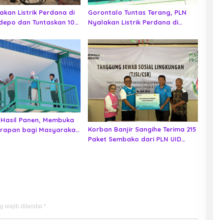
akan Listrik Perdana di
Gorontalo Tuntas Terang, PLN
depo dan Tuntaskan 100
Nyalakan Listrik Perdana di
sio Desa Berlistrik
Pulau Dudepo, Rasio Desa
 Gorontalo
Berlistrik Provinsi Gorontalo
Capai 100 Persen
Hasil Panen, Membuka
Korban Banjir Sangihe Terima 215
rapan bagi Masyarakat
Paket Sembako dari PLN UID
Suluttenggo, Jaringan Listrik Ikut
Diperiksa
g wajib ditandai
*