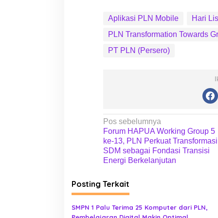
r
o
Aplikasi PLN Mobile
Hari Li
g
PLN Transformation Towards G
r
a
PT PLN (Persero)
m
L
i
I
g
h
t
U
N
Pos sebelumnya
p
Forum HAPUA Working Group 5
a
T
ke-13, PLN Perkuat Transformasi
h
v
SDM sebagai Fondasi Transisi
e
i
Energi Berkelanjutan
D
r
g
Posting Terkait
e
a
a
s
m
SMPN 1 Palu Terima 25 Komputer dari PLN,
Pembelajaran Digital Makin Optimal