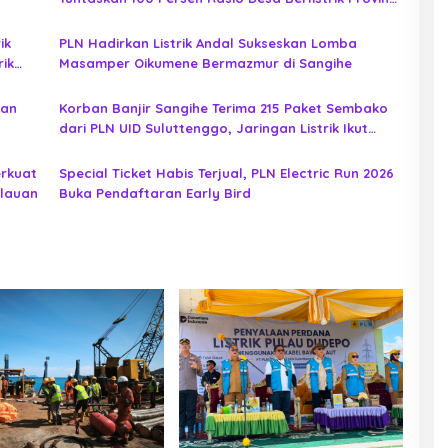
Gorontalo
ik
PLN Hadirkan Listrik Andal Sukseskan Lomba
rik
Masamper Oikumene Bermazmur di Sangihe
pan
Korban Banjir Sangihe Terima 215 Paket Sembako
dari PLN UID Suluttenggo, Jaringan Listrik Ikut
Diperiksa
erkuat
Special Ticket Habis Terjual, PLN Electric Run 2026
ulauan
Buka Pendaftaran Early Bird