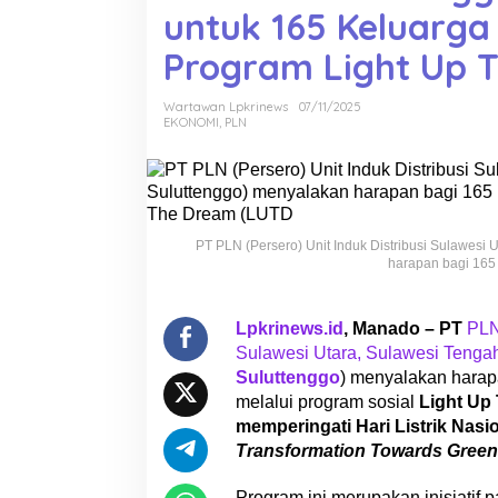
untuk 165 Keluarga
D
S
Program Light Up 
u
l
Wartawan Lpkrinews
07/11/2025
u
EKONOMI
,
PLN
t
t
e
n
g
g
PT PLN (Persero) Unit Induk Distribusi Sulawesi
harapan bagi 165 
o
S
a
Lpkrinews.id
, Manado – PT
PLN
m
Sulawesi Utara, Sulawesi Tengah
b
Suluttenggo
) menyalakan harapa
u
n
melalui program sosial
Light Up
g
memperingati Hari Listrik Nasi
L
Transformation Towards Green
i
s
Program ini merupakan inisiatif