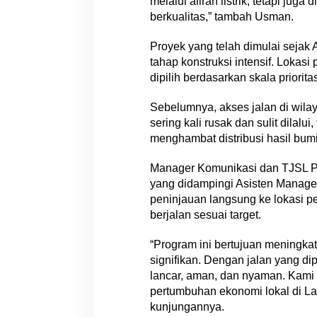
melalui aliran listrik, tetapi juga 
a
berkualitas,” tambah Usman.
T
e
m
Proyek yang telah dimulai sejak 
p
tahap konstruksi intensif. Lok
a
dipilih berdasarkan skala priorita
n
g
Sebelumnya, akses jalan di wila
D
sering kali rusak dan sulit dilalu
u
menghambat distribusi hasil bumi
a
M
Manager Komunikasi dan TJSL PL
i
yang didampingi Asisten Manage
n
peninjauan langsung ke lokasi p
a
berjalan sesuai target.
h
a
s
“Program ini bertujuan meningkatk
a
signifikan. Dengan jalan yang di
*
lancar, aman, dan nyaman. Kami 
pertumbuhan ekonomi lokal di La
kunjungannya.