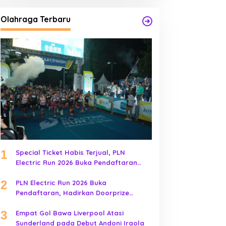
Olahraga Terbaru
1
Special Ticket Habis Terjual, PLN
Electric Run 2026 Buka Pendaftaran
Early Bird
2
PLN Electric Run 2026 Buka
Pendaftaran, Hadirkan Doorprize
Kendaraan Listrik
3
Empat Gol Bawa Liverpool Atasi
Sunderland pada Debut Andoni Iraola