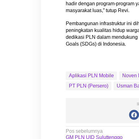
hadir dengan program-program 
masyarakat luas,” tutup Revi.
Pembangunan infrastruktur ini di
peningkatan kualitas hidup warg
dedikasi PLN dalam mendukung 
Goals (SDGs) di Indonesia.
Aplikasi PLN Mobile
Noven 
PT PLN (Persero)
Usman B
I
N
Pos sebelumnya
GM PLN UID Suluttenggo