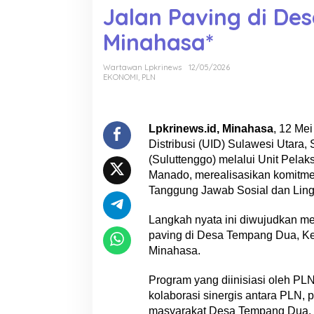
Jalan Paving di D
l
u
Minahasa*
r
k
Wartawan Lpkrinews
12/05/2026
a
EKONOMI
,
PLN
n
B
a
n
Lpkrinews.id, Minahasa
, 12 Me
t
Distribusi (UID) Sulawesi Utara,
u
(Suluttenggo) melalui Unit Pel
a
Manado, merealisasikan komitmen
n
Tanggung Jawab Sosial dan Ling
T
J
Langkah nyata ini diwujudkan mel
S
paving di Desa Tempang Dua, K
L
Minahasa.
P
e
Program yang diinisiasi oleh PL
m
b
kolaborasi sinergis antara PLN, 
a
masyarakat Desa Tempang Dua. 