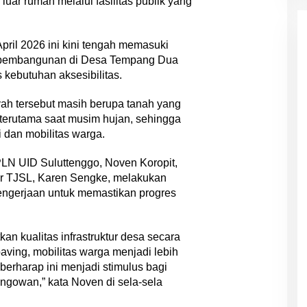
di luar rumah melalui fasilitas publik yang
April 2026 ini kini tengah memasuki
asi pembangunan di Desa Tempang Dua
s kebutuhan aksesibilitas.
yah tersebut masih berupa tanah yang
i, terutama saat musim hujan, sehingga
 dan mobilitas warga.
N UID Suluttenggo, Noven Koropit,
r TJSL, Karen Sengke, melakukan
engerjaan untuk memastikan progres
an kualitas infrastruktur desa secara
paving, mobilitas warga menjadi lebih
berharap ini menjadi stimulus bagi
ngowan,” kata Noven di sela-sela