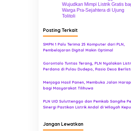
a
Wujudkan Mimpi Listrik Gratis ba
v
Warga Pra-Sejahtera di Ujung
i
Tolitoli
g
Posting Terkait
a
s
SMPN 1 Palu Terima 25 Komputer dari PLN,
i
Pembelajaran Digital Makin Optimal
p
Gorontalo Tuntas Terang, PLN Nyalakan Listr
o
Perdana di Pulau Dudepo, Rasio Desa Berlist
s
Provinsi Gorontalo Capai 100 Persen
Menjaga Hasil Panen, Membuka Jalan Hara
bagi Masyarakat Tilihuwa
PLN UID Suluttenggo dan Pemkab Sangihe P
Sinergi Pastikan Listrik Andal di Wilayah Kep
Jangan Lewatkan