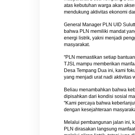
n
atas kebutuhan warga akan akse
g
mendukung aktivitas ekonomi dan 
u
n
General Manager PLN UID Sulu
a
bahwa PLN memiliki mandat yang
n
energi listrik, yakni menjadi pe
J
masyarakat.
a
l
“PLN memastikan setiap bantuan
a
TJSL mampu memberikan manfaat
n
P
Desa Tempang Dua ini, kami foku
a
yang menjadi urat nadi aktivitas
v
i
Beliau menambahkan bahwa keber
n
dipisahkan dari kondisi sosial ma
g
“Kami percaya bahwa keberlanjut
d
dengan kesejahteraan masyaraka
i
D
Melalui pembangunan jalan ini, 
e
PLN dirasakan langsung manfaat
s