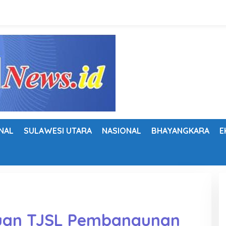
NAL
SULAWESI UTARA
NASIONAL
BHAYANGKARA
E
tuan TJSL Pembangunan