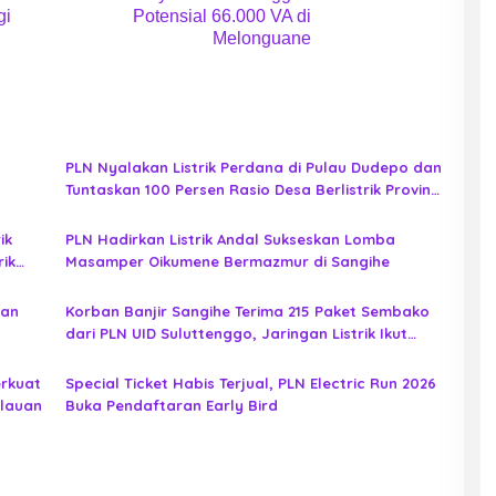
gi
Potensial 66.000 VA di
Melonguane
PLN Nyalakan Listrik Perdana di Pulau Dudepo dan
Tuntaskan 100 Persen Rasio Desa Berlistrik Provinsi
Gorontalo
ik
PLN Hadirkan Listrik Andal Sukseskan Lomba
rik
Masamper Oikumene Bermazmur di Sangihe
pan
Korban Banjir Sangihe Terima 215 Paket Sembako
dari PLN UID Suluttenggo, Jaringan Listrik Ikut
Diperiksa
erkuat
Special Ticket Habis Terjual, PLN Electric Run 2026
ulauan
Buka Pendaftaran Early Bird