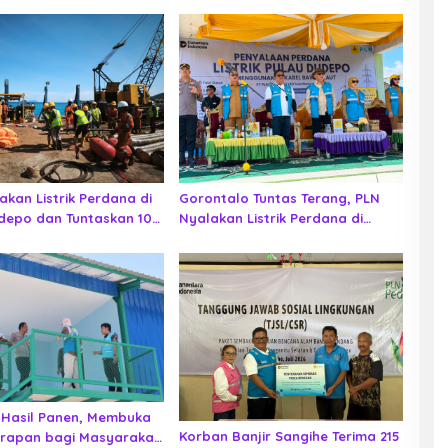
akan Listrik Perdana di
Gorontalo Tuntas Terang, PLN
depo dan Tuntaskan 100
Nyalakan Listrik Perdana di
sio Desa Berlistrik
Pulau Dudepo, Rasio Desa
 Gorontalo
Berlistrik Provinsi Gorontalo
Capai 100 Persen
Hasil Panen, Membuka
Korban Banjir Sangihe Terima 215
rapan bagi Masyarakat