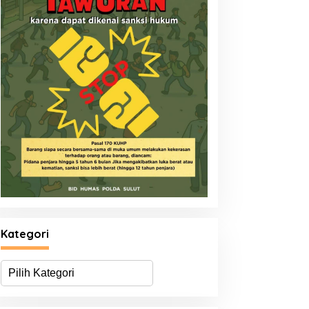
Kategori
K
a
t
e