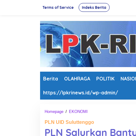
L
Terms of Service
Indeks Berita
e
w
a
t
i
k
e
k
o
n
t
e
Berita
OLAHRAGA
POLITIK
NASIO
n
https://lpkrinews.id/wp-admin/
Homepage
/
EKONOMI
P
L
PLN UID Suluttenggo
N
PLN Salurkan Ban
S
a