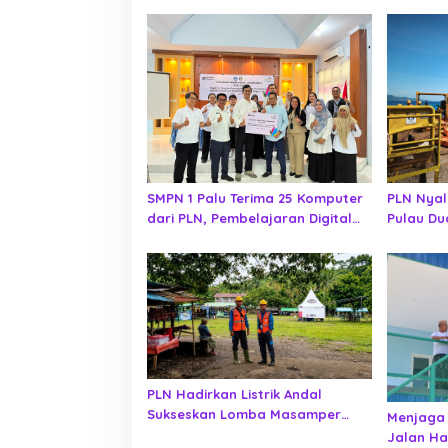
SMPN 1 Palu Terima 25 Komputer
PLN Nyal
dari PLN, Pembelajaran Digital
Pulau Du
Makin Optimal
Persen Ra
Provinsi
PLN Hadirkan Listrik Andal
Sukseskan Lomba Masamper
Menjaga 
Oikumene Bermazmur di Sangihe
Jalan Ha