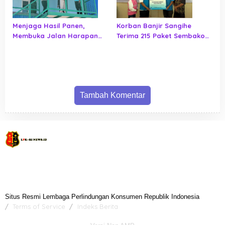
Menjaga Hasil Panen,
Korban Banjir Sangihe
Membuka Jalan Harapan
Terima 215 Paket Sembako
bagi Masyarakat Tilihuwa
dari PLN UID Suluttenggo,
Jaringan Listrik Ikut
Diperiksa
Tambah Komentar
Situs Resmi Lembaga Perlindungan Konsumen Republik Indonesia
Terms of Service
Indeks Berita