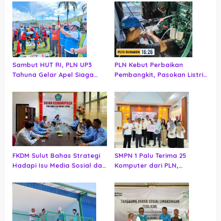
Sambut HUT RI, PLN UP3
PLN Kebut Perbaikan
Tahuna Gelar Apel Siaga
Pembangkit, Pasokan Listrik
Keandalan Listrik
Bunaken Ditargetkan
Normal
FKDM Sulut Bahas Strategi
SMPN 1 Palu Terima 25
Hadapi Isu Media Sosial dan
Komputer dari PLN,
Penguatan Narasi Positif
Pembelajaran Digital Makin
Pemerintah
Optimal