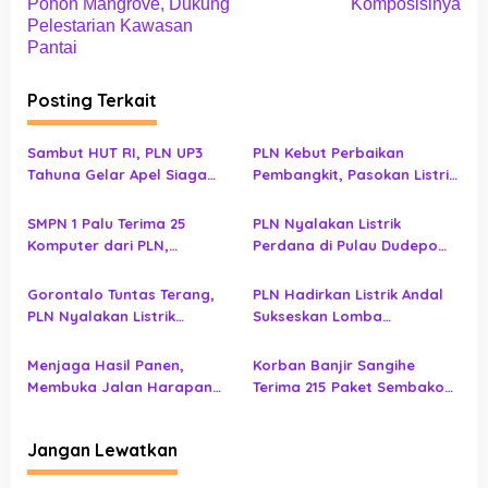
i
Pohon Mangrove, Dukung
Komposisinya
Pelestarian Kawasan
g
Pantai
a
s
Posting Terkait
i
p
Sambut HUT RI, PLN UP3
PLN Kebut Perbaikan
Tahuna Gelar Apel Siaga
Pembangkit, Pasokan Listrik
o
Keandalan Listrik
Bunaken Ditargetkan
s
Normal
SMPN 1 Palu Terima 25
PLN Nyalakan Listrik
Komputer dari PLN,
Perdana di Pulau Dudepo
Pembelajaran Digital Makin
dan Tuntaskan 100 Persen
Optimal
Rasio Desa Berlistrik
Gorontalo Tuntas Terang,
PLN Hadirkan Listrik Andal
Provinsi Gorontalo
PLN Nyalakan Listrik
Sukseskan Lomba
Perdana di Pulau Dudepo,
Masamper Oikumene
Rasio Desa Berlistrik
Bermazmur di Sangihe
Menjaga Hasil Panen,
Korban Banjir Sangihe
Provinsi Gorontalo Capai
Membuka Jalan Harapan
Terima 215 Paket Sembako
100 Persen
bagi Masyarakat Tilihuwa
dari PLN UID Suluttenggo,
Jaringan Listrik Ikut
Jangan Lewatkan
Diperiksa