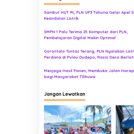
g
a
Sambut HUT RI, PLN UP3 Tahuna Gelar Apel 
s
Keandalan Listrik
i
p
SMPN 1 Palu Terima 25 Komputer dari PLN,
Pembelajaran Digital Makin Optimal
o
s
Gorontalo Tuntas Terang, PLN Nyalakan Listr
Perdana di Pulau Dudepo, Rasio Desa Berlist
Provinsi Gorontalo Capai 100 Persen
Menjaga Hasil Panen, Membuka Jalan Hara
bagi Masyarakat Tilihuwa
Jangan Lewatkan