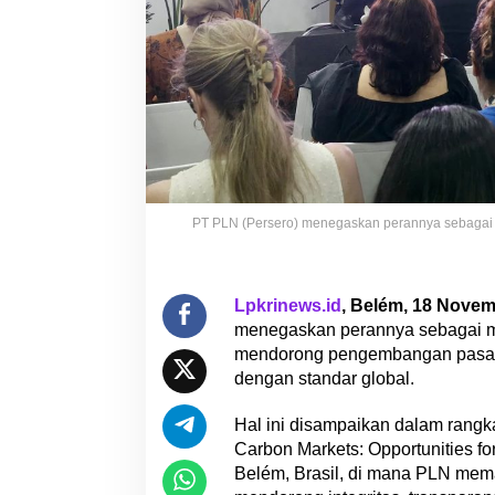
a
r
K
a
r
b
o
n
G
l
PT PLN (Persero) menegaskan perannya sebagai
o
b
a
l
Lpkrinews.id
, Belém, 18 Nove
M
menegaskan perannya sebagai mo
e
mendorong pengembangan pasar k
l
dengan standar global.
a
l
Hal ini disampaikan dalam rangka
u
Carbon Markets: Opportunities f
i
Belém, Brasil, di mana PLN mem
I