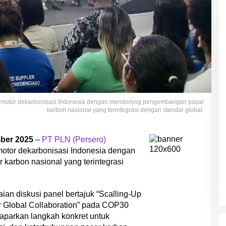
 motor dekarbonisasi Indonesia dengan mendorong pengembangan pasar
karbon nasional yang terintegrasi dengan standar global.
mber 2025
–
PT PLN (Persero)
tor dekarbonisasi Indonesia dengan
arbon nasional yang terintegrasi
ian diskusi panel bertajuk “Scalling-Up
or Global Collaboration” pada COP30
aparkan langkah konkret untuk