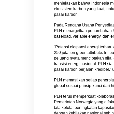
menjelaskan bahwa Indonesia me
ekosistem karbon yang kuat, untu
pasar karbon.
Pada Rencana Usaha Penyediaan
PLN menargetkan penambahan 52
baseload, variable energy, dan e
“Potensi ekspansi energi terba
250 juta ton green attribute. Ini
peluang nyata menciptakan nila
transisi energi nasional. PLN si
pasar karbon berjalan kredibel,” u
PLN memastikan setiap penerbit
global sesuai prinsip kunci dari h
PLN terus memperkuat kolaborasi
Pemerintah Norwegia yang difo
tata kelola, peningkatan kapasita
dengan kebijakan nasional sehin