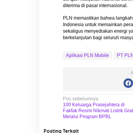
diterima di pasar internasional.
PLN memastikan bahwa langkah in
Indonesia untuk memainkan peran
sekaligus menyediakan energi ya
berkelanjutan bagi seluruh masya
Aplikasi PLN Mobile
PT PLN
I
N
Pos sebelumnya
100 Keluarga Prasejahtera di
a
Fakfak Resmi Nikmati Listrik Grat
v
Melalui Program BPBL
i
Posting Terkait