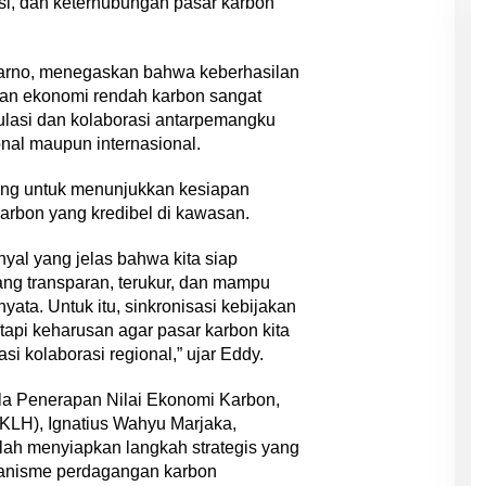
nsi, dan keterhubungan pasar karbon
arno, menegaskan bahwa keberhasilan
an ekonomi rendah karbon sangat
ulasi dan kolaborasi antarpemangku
onal maupun internasional.
ng untuk menunjukkan kesiapan
arbon yang kredibel di kawasan.
nyal yang jelas bahwa kita siap
g transparan, terukur, dan mampu
yata. Untuk itu, sinkronisasi kebijakan
tetapi keharusan agar pasar karbon kita
si kolaborasi regional,” ujar Eddy.
ola Penerapan Nilai Ekonomi Karbon,
KLH), Ignatius Wahyu Marjaka,
ah menyiapkan langkah strategis yang
kanisme perdagangan karbon