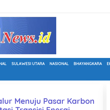
NAL
SULAWESI UTARA
NASIONAL
BHAYANGKARA
E
lur Menuju Pasar Karbon
tasi Transisi Energi