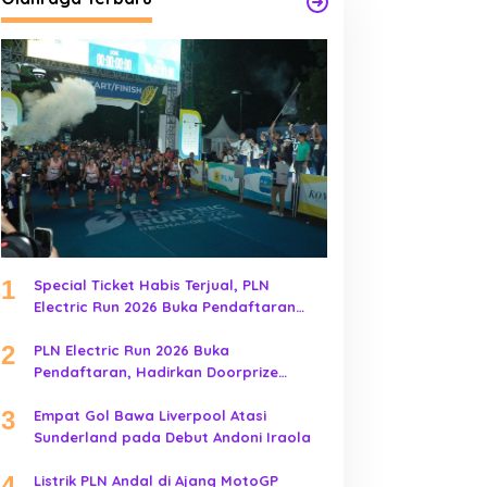
1
Special Ticket Habis Terjual, PLN
Electric Run 2026 Buka Pendaftaran
Early Bird
2
PLN Electric Run 2026 Buka
Pendaftaran, Hadirkan Doorprize
Kendaraan Listrik
3
Empat Gol Bawa Liverpool Atasi
Sunderland pada Debut Andoni Iraola
4
Listrik PLN Andal di Ajang MotoGP