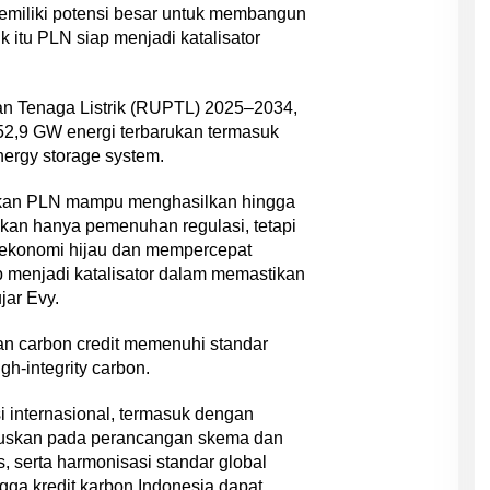
miliki potensi besar untuk membangun
k itu PLN siap menjadi katalisator
 Tenaga Listrik (RUPTL) 2025–2034,
,9 GW energi terbarukan termasuk
nergy storage system.
rukan PLN mampu menghasilkan hingga
 bukan hanya pemenuhan regulasi, tetapi
i ekonomi hijau dan mempercepat
ap menjadi katalisator dalam memastikan
jar Evy.
an carbon credit memenuhi standar
igh-integrity carbon.
 internasional, termasuk dengan
kuskan pada perancangan skema dan
s, serta harmonisasi standar global
gga kredit karbon Indonesia dapat