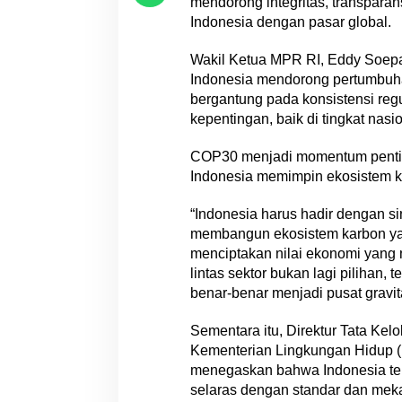
mendorong integritas, transpara
n
v
Indonesia dengan pasar global.
e
s
Wakil Ketua MPR RI, Eddy Soep
t
Indonesia mendorong pertumbuh
a
bergantung pada konsistensi reg
s
kepentingan, baik di tingkat nasi
i
T
COP30 menjadi momentum penti
r
Indonesia memimpin ekosistem k
a
n
“Indonesia harus hadir dengan si
s
membangun ekosistem karbon yan
i
menciptakan nilai ekonomi yang n
s
i
lintas sektor bukan lagi pilihan, 
E
benar-benar menjadi pusat gravita
n
e
Sementara itu, Direktur Tata Kel
r
Kementerian Lingkungan Hidup (
g
menegaskan bahwa Indonesia tel
i
selaras dengan standar dan me