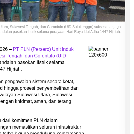
 Utara, Sulawesi Tengah, dan Gorontalo (UID Suluttenggo) sukses menjaga
ndalan pasokan listrik selama perayaan Hari Raya Idul Adha 1447 Hijriah.
2026 –
PT PLN (Persero) Unit Induk
esi Tengah, dan Gorontalo (UID
ndalan pasokan listrik selama
7 Hijriah.
n pengawalan sistem secara ketat,
 Id hingga prosesi penyembelihan dan
 wilayah Sulawesi Utara, Sulawesi
dengan khidmat, aman, dan terang
h dari komitmen PLN dalam
gan memastikan seluruh infrastruktur
rma terbaik guna mendukung kenyamanan