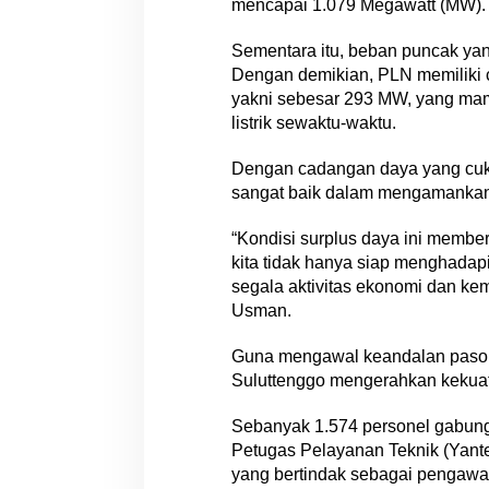
mencapai 1.079 Megawatt (MW).
Sementara itu, beban puncak yan
Dengan demikian, PLN memiliki 
yakni sebesar 293 MW, yang mam
listrik sewaktu-waktu.
Dengan cadangan daya yang cukup
sangat baik dalam mengamankan p
“Kondisi surplus daya ini member
kita tidak hanya siap menghadapi
segala aktivitas ekonomi dan ke
Usman.
Guna mengawal keandalan pasoka
Suluttenggo mengerahkan kekuat
Sebanyak 1.574 personel gabungan
Petugas Pelayanan Teknik (Yant
yang bertindak sebagai pengawas