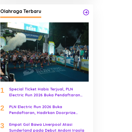
Olahraga Terbaru
1
Special Ticket Habis Terjual, PLN
Electric Run 2026 Buka Pendaftaran
Early Bird
2
PLN Electric Run 2026 Buka
Pendaftaran, Hadirkan Doorprize
Kendaraan Listrik
3
Empat Gol Bawa Liverpool Atasi
Sunderland pada Debut Andoni Iraola