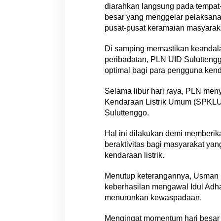
diarahkan langsung pada tempat-
besar yang menggelar pelaksanaan
pusat-pusat keramaian masyarakat
Di samping memastikan keandalan
peribadatan, PLN UID Sulutteng
optimal bagi para pengguna kendar
Selama libur hari raya, PLN men
Kendaraan Listrik Umum (SPKLU) ya
Suluttenggo.
Hal ini dilakukan demi memberi
beraktivitas bagi masyarakat y
kendaraan listrik.
Menutup keterangannya, Usma
keberhasilan mengawal Idul Adh
menurunkan kewaspadaan.
Mengingat momentum hari besar