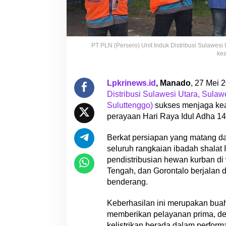
n
g
g
o
PT PLN (Persero) Unit Induk Distribusi Sulawesi
S
kea
u
k
s
Lpkrinews.id
, Manado
, 27 Mei 
e
Distribusi Sulawesi Utara, Sulaw
s
Suluttenggo)
sukses menjaga kea
J
perayaan Hari Raya Idul Adha 144
a
g
Berkat persiapan yang matang da
a
K
seluruh rangkaian ibadah shalat
e
pendistribusian hewan kurban di
a
Tengah, dan Gorontalo berjalan 
n
benderang.
d
a
Keberhasilan ini merupakan bua
l
memberikan pelayanan prima, den
a
kelistrikan berada dalam perfo