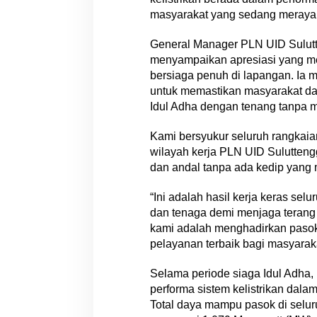
n
masyarakat yang sedang meraya
P
a
General Manager PLN UID Sulut
s
menyampaikan apresiasi yang me
o
k
bersiaga penuh di lapangan. Ia
a
untuk memastikan masyarakat d
n
Idul Adha dengan tenang tanpa m
L
i
Kami bersyukur seluruh rangkaia
s
wilayah kerja PLN UID Sulutten
t
dan andal tanpa ada kedip yang
r
i
“Ini adalah hasil kerja keras se
k
dan tenaga demi menjaga terang
kami adalah menghadirkan pasoka
pelayanan terbaik bagi masyarak
Selama periode siaga Idul Adha
performa sistem kelistrikan dala
Total daya mampu pasok di seluru