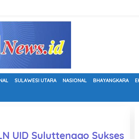
NAL
SULAWESI UTARA
NASIONAL
BHAYANGKARA
E
PLN UID Suluttenggo Sukses