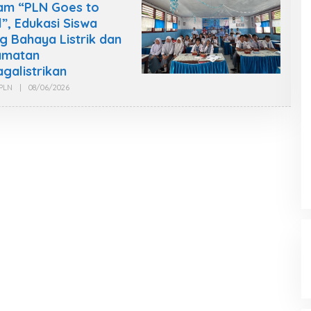
am “PLN Goes to
”, Edukasi Siswa
g Bahaya Listrik dan
amatan
galistrikan
PLN
|
08/06/2026
O
L
E
H
W
A
R
T
A
W
A
N
L
P
K
R
I
N
E
W
S