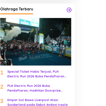
Olahraga Terbaru
1
Special Ticket Habis Terjual, PLN
Electric Run 2026 Buka Pendaftaran
Early Bird
2
PLN Electric Run 2026 Buka
Pendaftaran, Hadirkan Doorprize
Kendaraan Listrik
3
Empat Gol Bawa Liverpool Atasi
Sunderland pada Debut Andoni Iraola