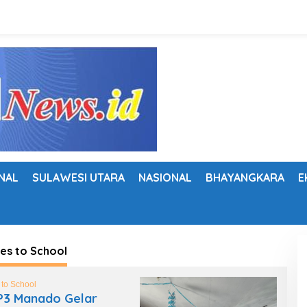
NAL
SULAWESI UTARA
NASIONAL
BHAYANGKARA
E
es to School
to School
P3 Manado Gelar