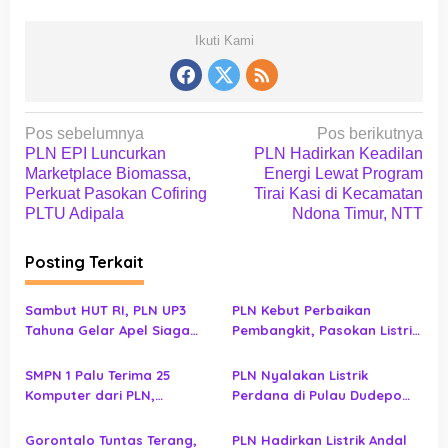
Ikuti Kami
N
Pos sebelumnya
Pos berikutnya
a
PLN EPI Luncurkan
PLN Hadirkan Keadilan
Marketplace Biomassa,
Energi Lewat Program
v
Perkuat Pasokan Cofiring
Tirai Kasi di Kecamatan
i
PLTU Adipala
Ndona Timur, NTT
g
Posting Terkait
a
s
Sambut HUT RI, PLN UP3
PLN Kebut Perbaikan
i
Tahuna Gelar Apel Siaga
Pembangkit, Pasokan Listrik
p
Keandalan Listrik
Bunaken Ditargetkan
Normal
o
SMPN 1 Palu Terima 25
PLN Nyalakan Listrik
Komputer dari PLN,
Perdana di Pulau Dudepo
s
Pembelajaran Digital Makin
dan Tuntaskan 100 Persen
Optimal
Rasio Desa Berlistrik
Gorontalo Tuntas Terang,
PLN Hadirkan Listrik Andal