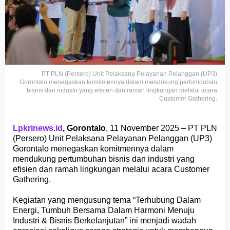
PT PLN (Persero) Unit Pelaksana Pelayanan Pelanggan (UP3)
Gorontalo menegaskan komitmennya dalam mendukung pertumbuhan
bisnis dan industri yang efisien dan ramah lingkungan melalui acara
Customer Gathering.
Lpkrinews.id
, Gorontalo
, 11 November 2025 – PT PLN
(Persero) Unit Pelaksana Pelayanan Pelanggan (UP3)
Gorontalo menegaskan komitmennya dalam
mendukung pertumbuhan bisnis dan industri yang
efisien dan ramah lingkungan melalui acara Customer
Gathering.
Kegiatan yang mengusung tema “Terhubung Dalam
Energi, Tumbuh Bersama Dalam Harmoni Menuju
Industri & Bisnis Berkelanjutan” ini menjadi wadah