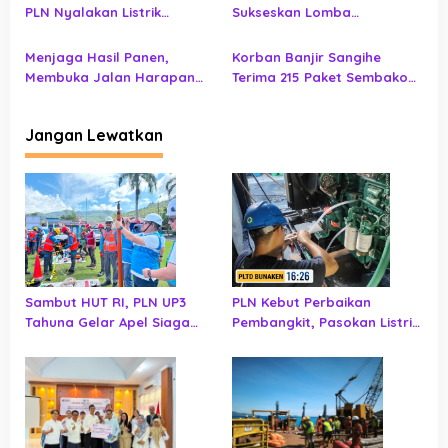
Provinsi Gorontalo
PLN Nyalakan Listrik
Sukseskan Lomba
Perdana di Pulau Dudepo,
Masamper Oikumene
Rasio Desa Berlistrik
Bermazmur di Sangihe
Menjaga Hasil Panen,
Korban Banjir Sangihe
Provinsi Gorontalo Capai
Membuka Jalan Harapan
Terima 215 Paket Sembako
100 Persen
bagi Masyarakat Tilihuwa
dari PLN UID Suluttenggo,
Jaringan Listrik Ikut
Jangan Lewatkan
Diperiksa
Sambut HUT RI, PLN UP3
PLN Kebut Perbaikan
Tahuna Gelar Apel Siaga
Pembangkit, Pasokan Listrik
Keandalan Listrik
Bunaken Ditargetkan
Normal