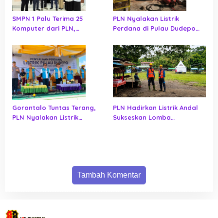
SMPN 1 Palu Terima 25
PLN Nyalakan Listrik
Komputer dari PLN,
Perdana di Pulau Dudepo
Pembelajaran Digital Makin
dan Tuntaskan 100 Persen
Optimal
Rasio Desa Berlistrik
Provinsi Gorontalo
Gorontalo Tuntas Terang,
PLN Hadirkan Listrik Andal
PLN Nyalakan Listrik
Sukseskan Lomba
Perdana di Pulau Dudepo,
Masamper Oikumene
Rasio Desa Berlistrik
Bermazmur di Sangihe
Provinsi Gorontalo Capai
100 Persen
Tambah Komentar