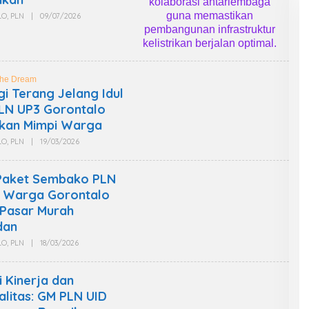
P
LO
,
PLN
|
09/07/2026
O
K
L
R
E
I
H
N
W
E
A
W
R
S
The Dream
T
i Terang Jelang Idul
A
W
 PLN UP3 Gorontalo
A
kan Mimpi Warga
N
L
LO
,
PLN
|
19/03/2026
O
P
L
K
E
R
H
I
 Paket Sembako PLN
W
N
A
E
, Warga Gorontalo
R
W
 Pasar Murah
T
S
A
dan
W
A
LO
,
PLN
|
18/03/2026
O
N
L
L
E
P
H
K
i Kinerja dan
W
R
A
ualitas: GM PLN UID
I
R
N