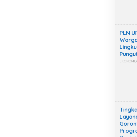
PLN U
Warga
Lingku
Pungut
EKONOMI
,
Tingka
Layan
Goron
Progr