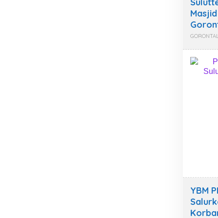
Sulut
Masjid
Goron
GORONTA
YBM P
Salurk
Korban