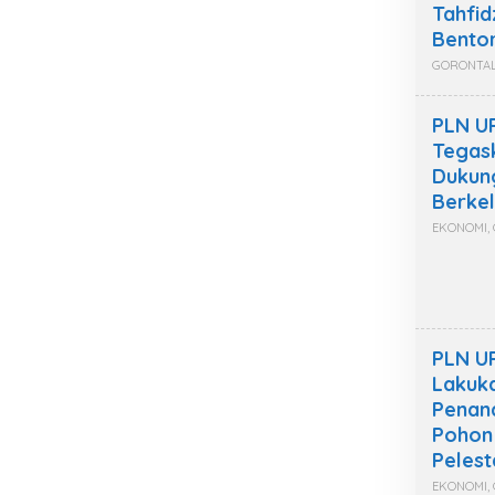
Tahfid
Bento
GORONTA
PLN U
Tegas
Dukung
Berkel
EKONOMI
,
PLN U
Lakuk
Penana
Pohon
Pelest
EKONOMI
,