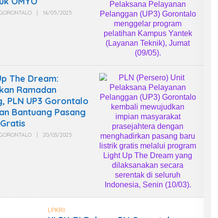
juk OMYO
E
W
GORONTALO
|
16/05/2025
O
S
L
E
H
W
A
R
T
A
W
Up The Dream:
A
kan Ramadan
N
L
, PLN UP3 Gorontalo
P
K
kan Bantuang Pasang
R
 Gratis
I
N
GORONTALO
|
20/03/2025
O
E
L
W
E
S
H
W
A
R
T
A
W
A
N
LPKRI
L