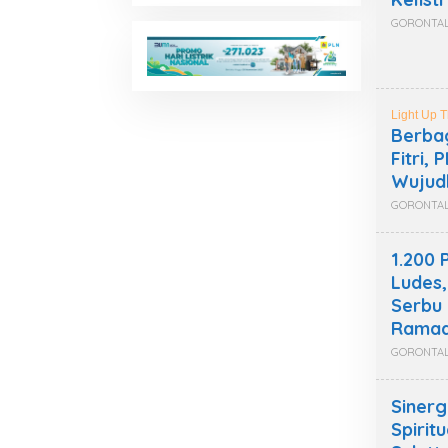
GORONTA
Light Up 
Berbag
Fitri,
Wujud
GORONTA
1.200
Ludes
Serbu
Rama
GORONTA
Sinerg
Spirit