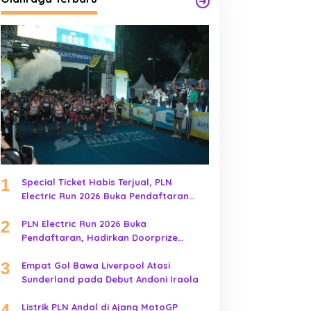
1
Special Ticket Habis Terjual, PLN
Electric Run 2026 Buka Pendaftaran
Early Bird
2
PLN Electric Run 2026 Buka
Pendaftaran, Hadirkan Doorprize
Kendaraan Listrik
3
Empat Gol Bawa Liverpool Atasi
Sunderland pada Debut Andoni Iraola
4
Listrik PLN Andal di Ajang MotoGP