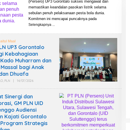
(Persero) UP3 Gorontalo sukses mengawal dan
H
L
W
P
memastikan keandalan pasokan listrik selama
A
K
sebulan penuh pelaksanaan pesta bola dunia.
R
R
T
I
Komitmen ini mencapai puncaknya pada
A
N
Selengkapnya
W
E
A
W
N
S
L
aitul Maal
P
LN UP3 Gorontalo
K
R
gi Kebahagiaan
I
N
 Kado Muharram dan
E
 Massal bagi Anak
W
S
 dan Dhuafa
LO
,
PLN
|
14/07/2026
O
L
E
H
t Sinergi dan
W
A
rasi, GM PLN UID
R
enggo Audiensi
T
A
 Kajati Gorontalo
W
A
 Program Strategis
N
rikan
L