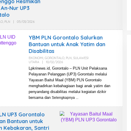
tenggo Resmikan
T
E
A
 An-Nur UP3
W
W
S
A
talo
N
L
LO
,
PLN
|
05/03/2026
O
P
L
K
E
R
H
YBM PLN Gorontalo Salurkan
I
W
N
A
Bantuan untuk Anak Yatim dan
E
R
Disabilitas
W
T
S
A
EKONOMI
,
GORONTALO
,
PLN
,
SULAWESI
W
UTARA
|
10/02/2026
O
A
L
N
Lpkrinews.id, Gorontalo – PLN Unit Pelaksana
E
L
Pelayanan Pelanggan (UP3) Gorontalo melalui
H
P
W
K
Yayasan Baitul Maal (YBM) PLN Gorontalo
A
R
menghadirkan kebahagiaan bagi anak yatim dan
R
I
T
N
penyandang disabilitas melalui kegiatan dzikir
A
E
bersama dan
Selengkapnya
W
W
A
S
N
L
LN UP3 Gorontalo
P
K
an Bantuan untuk
R
 Kebakaran, Santri
I