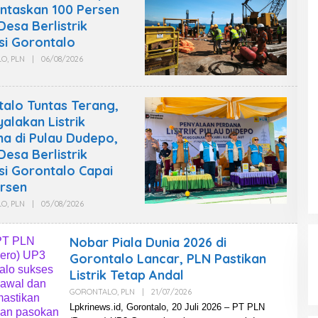
ntaskan 100 Persen
Desa Berlistrik
si Gorontalo
LO
,
PLN
|
06/08/2026
O
L
E
H
W
alo Tuntas Terang,
A
alakan Listrik
R
T
a di Pulau Dudepo,
A
W
Desa Berlistrik
A
si Gorontalo Capai
N
L
rsen
P
K
LO
,
PLN
|
05/08/2026
O
R
L
I
E
N
H
E
Nobar Piala Dunia 2026 di
W
W
A
Gorontalo Lancar, PLN Pastikan
S
R
Listrik Tetap Andal
T
A
GORONTALO
,
PLN
|
21/07/2026
O
W
L
A
Lpkrinews.id, Gorontalo, 20 Juli 2026 – PT PLN
E
N