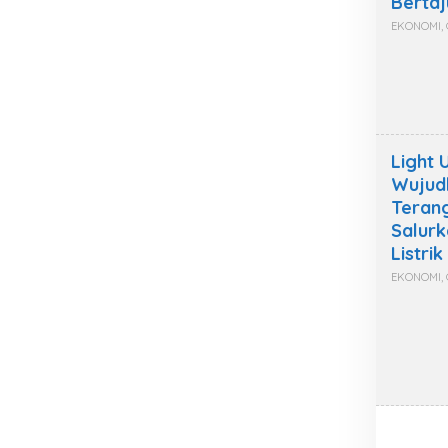
Berta
EKONOMI
,
Light 
Wujud
Terang
Salur
Listrik
EKONOMI
,