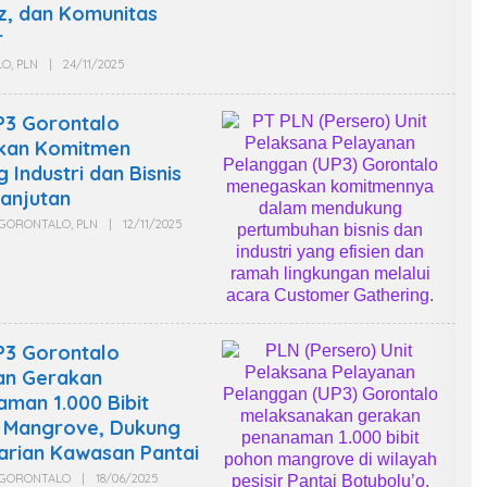
N
z, dan Komunitas
E
W
r
S
LO
,
PLN
|
24/11/2025
O
L
E
H
P3 Gorontalo
W
A
kan Komitmen
R
 Industri dan Bisnis
T
A
anjutan
W
A
GORONTALO
,
PLN
|
12/11/2025
O
N
L
L
E
P
H
K
W
R
A
I
R
N
T
E
A
P3 Gorontalo
W
W
S
an Gerakan
A
N
man 1.000 Bibit
L
P
 Mangrove, Dukung
K
arian Kawasan Pantai
R
I
GORONTALO
|
18/06/2025
O
N