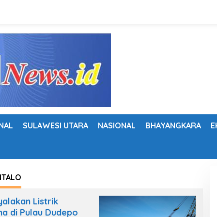
NAL
SULAWESI UTARA
NASIONAL
BHAYANGKARA
E
TALO
alakan Listrik
a di Pulau Dudepo