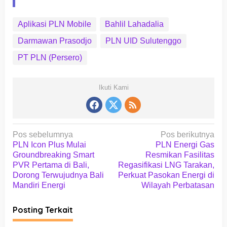
Aplikasi PLN Mobile
Bahlil Lahadalia
Darmawan Prasodjo
PLN UID Sulutenggo
PT PLN (Persero)
Ikuti Kami
N
Pos sebelumnya
Pos berikutnya
a
PLN Icon Plus Mulai
PLN Energi Gas
Groundbreaking Smart
Resmikan Fasilitas
v
PVR Pertama di Bali,
Regasifikasi LNG Tarakan,
i
Dorong Terwujudnya Bali
Perkuat Pasokan Energi di
Mandiri Energi
Wilayah Perbatasan
g
a
Posting Terkait
s