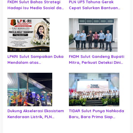
FKDM Sulut Bahas Strategi
PLN UP3 Tahuna Gerak
Hadapi Isu Media Sosial dan
Cepat Salurkan Bantuan
Penguatan Narasi Positif
Logistik bagi Korban Gempa
Pemerintah
di Sangihe
LPKRI Sulut Sampaikan Duka
FKDM Sulut Gandeng Bupati
Mendalam atas
Mitra, Perkuat Deteksi Dini
Meninggalnya Korban
Ancaman Keamanan
Kebakaran Mega Mall
Manado
Dukung Akselerasi Ekosistem
TIDAR Sulut Punya Nahkoda
Kendaraan Listrik, PLN
Baru, Bara Prima Siap
Aktifkan 4 SPKLU Baru di
Menangkan Hati Rakyat
Gorontalo