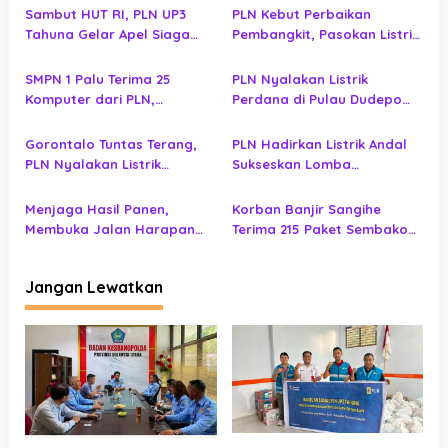
i
Sambut HUT RI, PLN UP3
PLN Kebut Perbaikan
p
Tahuna Gelar Apel Siaga
Pembangkit, Pasokan Listrik
Keandalan Listrik
Bunaken Ditargetkan
o
Normal
SMPN 1 Palu Terima 25
PLN Nyalakan Listrik
s
Komputer dari PLN,
Perdana di Pulau Dudepo
Pembelajaran Digital Makin
dan Tuntaskan 100 Persen
Optimal
Rasio Desa Berlistrik
Gorontalo Tuntas Terang,
PLN Hadirkan Listrik Andal
Provinsi Gorontalo
PLN Nyalakan Listrik
Sukseskan Lomba
Perdana di Pulau Dudepo,
Masamper Oikumene
Rasio Desa Berlistrik
Bermazmur di Sangihe
Menjaga Hasil Panen,
Korban Banjir Sangihe
Provinsi Gorontalo Capai
Membuka Jalan Harapan
Terima 215 Paket Sembako
100 Persen
bagi Masyarakat Tilihuwa
dari PLN UID Suluttenggo,
Jaringan Listrik Ikut
Jangan Lewatkan
Diperiksa