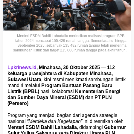
Menteri ESDM Bahlil Lahadalia merincikan realisasi program BPBL
tahun 2024 mencapai 155.429 rumah tangga. Sementara itu, hingga
September 2025, sebanyak 135.482 rumah tangga telah menerima
sambungan listrik dari target 215.000 rumah tangga pada akhir tahun.
Lpkrinews.id
, Minahasa, 30 Oktober 2025
—
112
keluarga prasejahtera di Kabupaten Minahasa,
Sulawesi Utara
, kini resmi menikmati sambungan listrik
mandiri melalui
Program Bantuan Pasang Baru
Listrik (BPBL)
hasil kolaborasi
Kementerian Energi
dan Sumber Daya Mineral (ESDM)
dan
PT PLN
(Persero)
.
Program yang menjadi bagian dari agenda strategis
nasional
“Merdeka dari Kegelapan”
ini diresmikan oleh
Menteri ESDM Bahlil Lahadalia
, didampingi
Gubernur
Sulut Yulius Selvanus
serta
Direktur Utama PLN